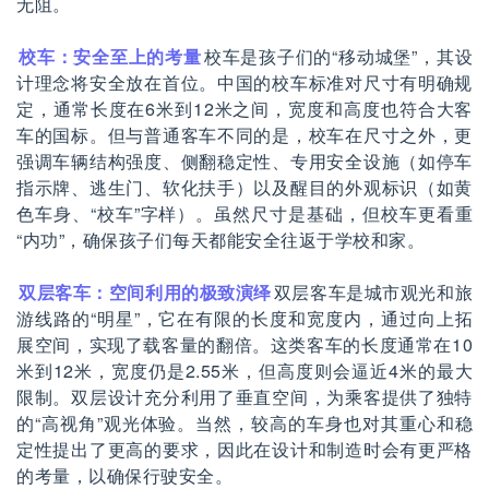
无阻。
校车：安全至上的考量
校车是孩子们的“移动城堡”，其设
计理念将安全放在首位。中国的校车标准对尺寸有明确规
定，通常长度在6米到12米之间，宽度和高度也符合大客
车的国标。但与普通客车不同的是，校车在尺寸之外，更
强调车辆结构强度、侧翻稳定性、专用安全设施（如停车
指示牌、逃生门、软化扶手）以及醒目的外观标识（如黄
色车身、“校车”字样）。虽然尺寸是基础，但校车更看重
“内功”，确保孩子们每天都能安全往返于学校和家。
双层客车：空间利用的极致演绎
双层客车是城市观光和旅
游线路的“明星”，它在有限的长度和宽度内，通过向上拓
展空间，实现了载客量的翻倍。这类客车的长度通常在10
米到12米，宽度仍是2.55米，但高度则会逼近4米的最大
限制。双层设计充分利用了垂直空间，为乘客提供了独特
的“高视角”观光体验。当然，较高的车身也对其重心和稳
定性提出了更高的要求，因此在设计和制造时会有更严格
的考量，以确保行驶安全。