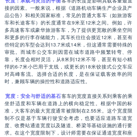
长度：承载与灵活的平衡
客车的长度是影响其载客量最直
接的因素。一般来说，根据《道路机动车辆生产企业及产
品公告》和相关国家标准，常见的普通大客车（如旅游客
车和长途客车）的长度通常在9米至12米之间。例如，许
多高速客车或豪华旅游客车，为了提供更宽敞的乘坐空间
和更多的行李存储能力，其车长往往会接近12米，甚至有
些特定的车型会达到13.7米或14米，但这通常需要特殊的
审批。而城市公交车则因需在城市道路中频繁转弯、停
靠，长度会相对灵活，从8米到12米不等，甚至有短小精
悍的6-7米小巴用于支线，或更长的18米铰接式公交车应
对高峰客流。选择合适的长度，是在保证载客效率的同
时，兼顾车辆的操控性和道路适应性。
宽度：安全与舒适的基石
客车的宽度直接关系到乘客的乘
坐舒适度和车辆在道路上的横向稳定性。根据中国的标
准，大客车的最大宽度通常被限制在2.55米。这个宽度限
制不仅是基于车辆行驶安全考虑，也要适应道路车道宽
度、收费站通道宽度以及隧道、桥梁等基础设施的通行要
求。在这个宽度限制下，设计师需要在保证通道宽度和座