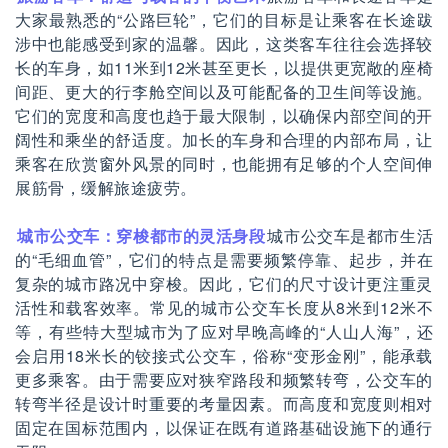
大家最熟悉的“公路巨轮”，它们的目标是让乘客在长途跋
涉中也能感受到家的温馨。因此，这类客车往往会选择较
长的车身，如11米到12米甚至更长，以提供更宽敞的座椅
间距、更大的行李舱空间以及可能配备的卫生间等设施。
它们的宽度和高度也趋于最大限制，以确保内部空间的开
阔性和乘坐的舒适度。加长的车身和合理的内部布局，让
乘客在欣赏窗外风景的同时，也能拥有足够的个人空间伸
展筋骨，缓解旅途疲劳。
城市公交车：穿梭都市的灵活身段
城市公交车是都市生活
的“毛细血管”，它们的特点是需要频繁停靠、起步，并在
复杂的城市路况中穿梭。因此，它们的尺寸设计更注重灵
活性和载客效率。常见的城市公交车长度从8米到12米不
等，有些特大型城市为了应对早晚高峰的“人山人海”，还
会启用18米长的铰接式公交车，俗称“变形金刚”，能承载
更多乘客。由于需要应对狭窄路段和频繁转弯，公交车的
转弯半径是设计时重要的考量因素。而高度和宽度则相对
固定在国标范围内，以保证在既有道路基础设施下的通行