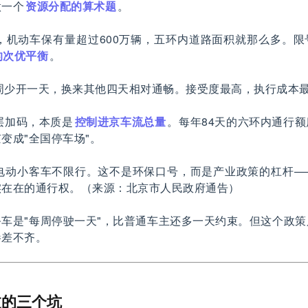
做一个
资源分配的算术题
。
万，机动车保有量超过600万辆，五环内道路面积就那么多。
的次优平衡
。
周少开一天，换来其他四天相对通畅。接受度最高，执行成本
层加码，本质是
控制进京车流总量
。每年84天的六环内通行
变成"全国停车场"。
电动小客车不限行。这不是环保口号，而是产业政策的杠杆—
实在在的通行权。（来源：北京市人民政府通告）
车是"每周停驶一天"，比普通车主还多一天约束。但这个政
参差不齐。
过的三个坑