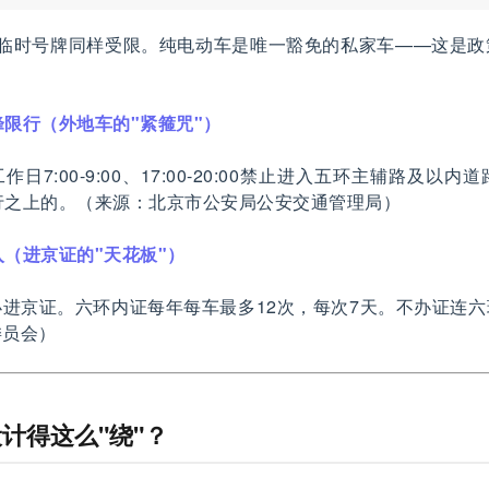
，临时号牌同样受限。纯电动车是唯一豁免的私家车——这是政
限行（外地车的"紧箍咒"）
日7:00-9:00、17:00-20:00禁止进入五环主辅路及以
行之上的。（来源：北京市公安局公安交通管理局）
（进京证的"天花板"）
进京证。六环内证每年每车最多12次，每次7天。不办证连
委员会）
计得这么"绕"？