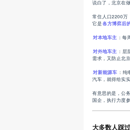
说白了，北京在
常住人口2200
它是
各方博弈后
对本地车主
：每
对外地车主
：层
需求，又防止北京
对新能源车
：纯
汽车，就得给实
有意思的是，公务
国企，执行力度
大多数人踩