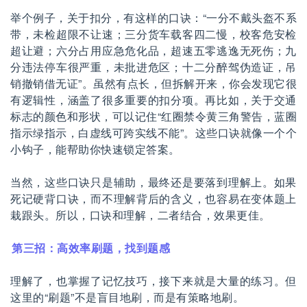
举个例子，关于扣分，有这样的口诀：“一分不戴头盔不系
带，未检超限不让速；三分货车载客四二慢，校客危安检
超让避；六分占用应急危化品，超速五零逃逸无死伤；九
分违法停车很严重，未批进危区；十二分醉驾伪造证，吊
销撤销借无证”。虽然有点长，但拆解开来，你会发现它很
有逻辑性，涵盖了很多重要的扣分项。再比如，关于交通
标志的颜色和形状，可以记住“红圈禁令黄三角警告，蓝圈
指示绿指示，白虚线可跨实线不能”。这些口诀就像一个个
小钩子，能帮助你快速锁定答案。
当然，这些口诀只是辅助，最终还是要落到理解上。如果
死记硬背口诀，而不理解背后的含义，也容易在变体题上
栽跟头。所以，口诀和理解，二者结合，效果更佳。
第三招：高效率刷题，找到题感
理解了，也掌握了记忆技巧，接下来就是大量的练习。但
这里的“刷题”不是盲目地刷，而是有策略地刷。