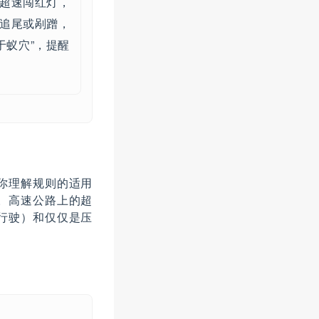
超速闯红灯，
追尾或剐蹭，
于蚁穴”，提醒
你理解规则的适用
。高速公路上的超
行驶）和仅仅是压