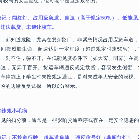
有较高的安全隐患，但可能不是直接致命的。
速记：闯红灯、占用应急道、超速（高于规定50%）、低能见
、违法载货、未避让校车。
灯，都知道危险，尤其在复杂路口。非紧急情况占用应急车道，
，间接威胁生命。超速达到一定程度（超过规定时速50%），
降，刹不住，躲不开。在低能见度条件下（如大雾、团雾）在高
车速，无异于盲开。货运车辆违反规定载货，容易发生侧翻、
校车停靠上下学生时未按规定避让，是对未成年人安全的漠视。
危险的边缘反复试探，所以6分警示。
的违规小毛病
常见的扣分项，通常是一些影响交通秩序或存在一定安全隐患
速记：不按道行驶、超车道龟速、违反信号灯（非闯红灯）、