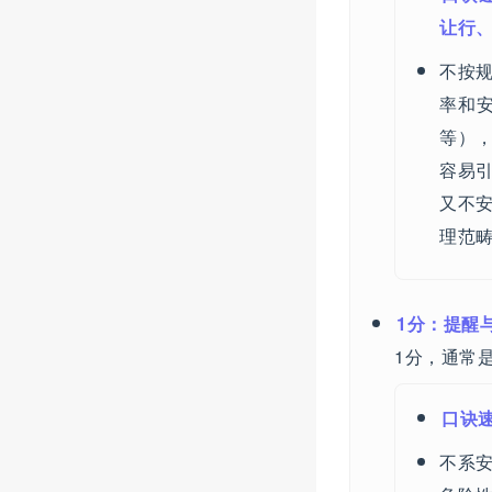
让行
不按
率和
等）
容易
又不
理范
1分：提醒
1分，通常
口诀
不系