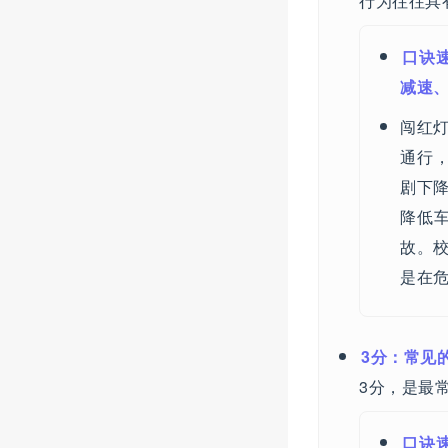
行为往往具
口诀
减速
闯红
通行
剧下
降低
故。
是在
3分：常见
3分，是最
口诀