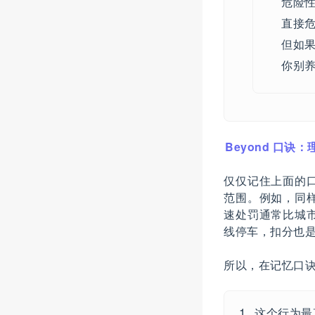
危险
直接
但如
你别
Beyond 口诀
仅仅记住上面的
范围。例如，同
速处罚通常比城
线停车，扣分也
所以，在记忆口
这个行为最