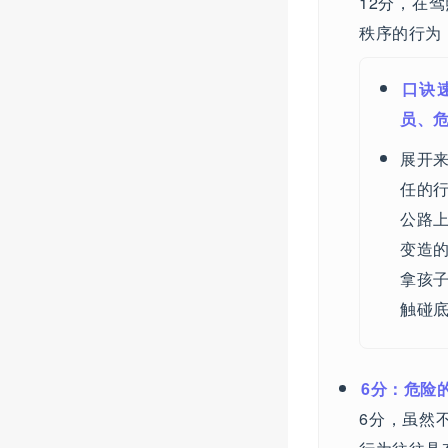
12分，在
秩序的行为
口诀
员、
展开
任的
公路
变造
拿孩
触碰底
6分：危险
6分，虽然