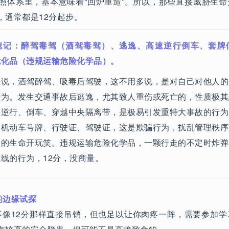
驾照体系里，基本意味着“回炉重造”。所以，那些直接威胁生
，通常都是12分起步。
速记：醉驾毒驾（酒驾毒驾）、逃逸、高速逆行倒车、套牌
危化品（违规运输危险化学品）。
来说，酒驾醉驾、吸毒后驾驶，这不用多说，是对自己对他人的
行为。发生交通事故后逃逸，尤其致人重伤或死亡的，性质极其
上逆行、倒车、穿越中央隔离带，是极易引发重特大事故的行为
的机动车号牌、行驶证、驾驶证，这是欺骗行为，扰乱管理秩序
子的生命开玩笑。违规运输危险化学品，一颗行走的不定时炸弹
线的行为，12分，没商量。
的边缘试探
不像12分那样直接吊销，但也足以让你肉疼一阵，需要参加