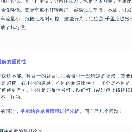
性相对较低。开车打电话，分散注意力，也是个坏习惯，但相比
危险性略低。变更车道不打转向灯，容易让后车措手不及，引发
果车流量小，危险性相对可控。这些行为，往往是“千里之堤毁
养成了坏习惯。
：理解的重要性
口诀还不够。科目一的题目往往会设计一些特定的场景，需要
样是超速，在不同的道路、不同的超速比例下，扣分是不同的
市道路更严厉。同样是违反信号灯，闯红灯（越过停止线继续
是不一样的。
诀的同时，
务必结合题目情境进行分析
。问自己几个问题：
直接的危险是什么？