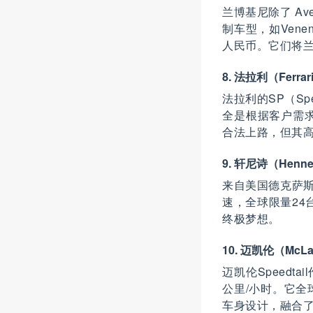
兰博基尼除了 Av
制车型，如Vene
人民币。它们将
8. 法拉利（Fer
法拉利的SP（Sp
全是根据客户需求
合法上路，但其
9. 轩尼诗（Henne
来自美国德克萨斯
速，全球限量24
终极梦想。
10. 迈凯伦（McLa
迈凯伦Speedt
公里/小时。它全
车身设计，融合