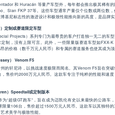
entador 和 Huracán 等量产车型外，每年都会推出极其稀
no、Sian FKP 37等。这些车型通常产量仅个位数或两位
兰博基尼标志性的激进设计和极致性能推向新的高度，是品牌实
rari）定制或赛道限定车型
ecial Projects）系列专门为最尊贵的客户打造独一无二的
定制，没有上限可言。此外，一些限量版赛道车型如FXX-K 
高昂的价格（数千万元人民币）和专属的赛道服务也使其成为顶
ssey） Venom F5
州的轩尼诗，以挑战速度极限而闻名。其Venom F5旨在突破5
台，售价约2000万元人民币。这款车专注于纯粹的性能和速
ren）Speedtail或定制版本
ail作为“超级GT跑车”，旨在成为迈凯伦有史以来最快的公路车
球限量106台，售价超过1500万元人民币。这款车以其独特
了艺术美学与极致性能。