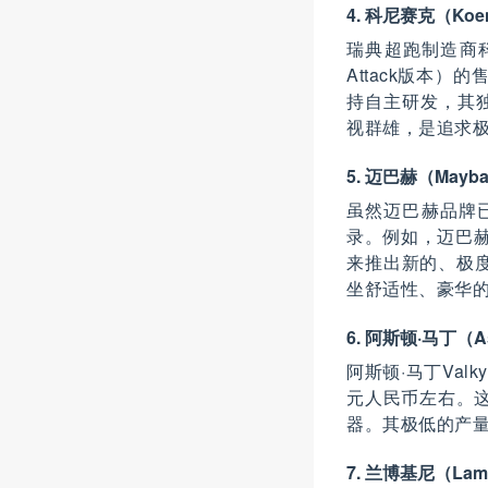
4. 科尼赛克（Koe
瑞典超跑制造商科
Attack版本
持自主研发，其独特
视群雄，是追求
5. 迈巴赫（May
虽然迈巴赫品牌
录。例如，迈巴赫
来推出新的、极
坐舒适性、豪华
6. 阿斯顿·马丁（Ast
阿斯顿·马丁Val
元人民币左右。
器。其极低的产
7. 兰博基尼（Lam