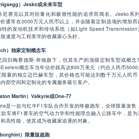
nigsegg）Jesko或未来车型
尼赛克以其对轻量化和极致性能的追求而闻名。Jesko系列（包
）的售价通常在2000万元人民币以上，并会随着定制选项的增加
的发动机技术和传动系统（如Light Speed Transmissi
极致速度与工程美学的收藏家心头好。
bach）独家定制概念车
已回归梅赛德斯-奔驰旗下，但其生产的顶级定制车型或概念
Exelero概念车当年估价就高达800万美元（约合人民币500
度限量的独立迈巴赫车型，其价格也可能达到数千万元人民币
的内部空间和定制化的专属服务吸引客户。
on Martin）Valkyrie或One-77
kyrie是一款与红牛F1车队合作开发的终极跑车，全球限量发售
这款车将F1赛车的空气动力学和性能理念融入公路车中，是为
量和高性能，使其成为收藏家追逐的对象。
borghini）限量版超跑