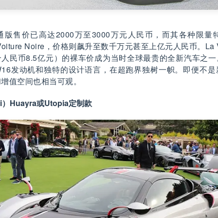
n普通版售价已高达2000万至3000万元人民币，而其各种限量特
La Voiture Noire，价格则飙升至数千万元甚至上亿元人民币。La Voi
约合人民币8.5亿元）的裸车价成为当时全球最贵的全新汽车之
W16发动机和独特的设计语言，在超跑界独树一帜。即便不是
和增值空间也相当可观。
i）Huayra或Utopia定制款