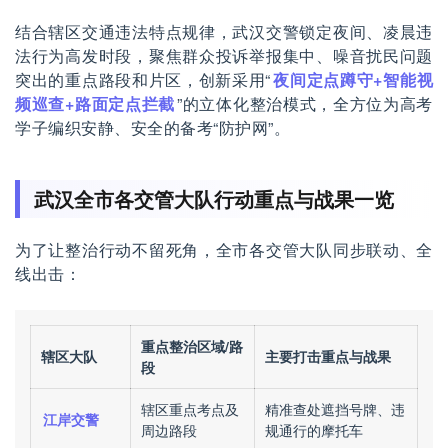
结合辖区交通违法特点规律，武汉交警锁定夜间、凌晨违
法行为高发时段，聚焦群众投诉举报集中、噪音扰民问题
突出的重点路段和片区，创新采用“
夜间定点蹲守+智能视
频巡查+路面定点拦截
”的立体化整治模式，全方位为高考
学子编织安静、安全的备考“防护网”。
武汉全市各交管大队行动重点与战果一览
为了让整治行动不留死角，全市各交管大队同步联动、全
线出击：
重点整治区域/路
辖区大队
主要打击重点与战果
段
辖区重点考点及
精准查处遮挡号牌、违
江岸交警
周边路段
规通行的摩托车