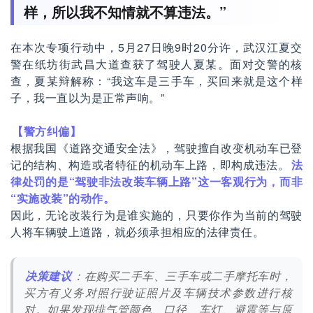
样，所以我不知情就不算违法。”
在本次专项行动中，5月27日晚9时20分许，武汉江夏交
警在纸坊街武昌大道查获了驾驶人夏某。面对交警的核
查，夏某辩解称：“我这车是三手车，买回来就是这个样
子，我一直以为是正常声响。”
【警方纠偏】
根据我国《道路交通安全法》，驾驶擅自改变机动车已登
记的结构、构造或者特征的机动车上路，即构成违法。
法
律处罚的是“驾驶非法改装车辆上路”这一客观行为，而非
“实施改装”的动作。
因此，无论改装行为是谁实施的，只要你作为当前的驾驶
人将车辆驶上道路，就必须承担相应的法律责任。
决策建议
：在购买二手车、三手车或二手摩托车时，
买方有义务对照行驶证照片及车辆技术参数进行核
对。如果发现排气管颜色、口径、车灯、避震等与原