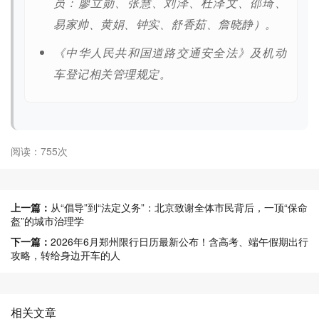
员：廖立勋、张慧、刘泽、杜泽文、邵琦、
易家帅、黄娟、钟实、舒香茹、詹晓静）。
《中华人民共和国道路交通安全法》及机动
车登记相关管理规定。
阅读：755次
上一篇：
从“倡导”到“法定义务”：北京致谢全体市民背后，一顶“保命
盔”的城市治理学
下一篇：
2026年6月郑州限行日历最新公布！含高考、端午假期出行
攻略，转给身边开车的人
相关文章