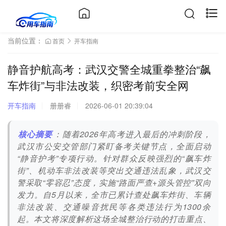
当前位置：
首页
开车指南
静音护航高考：武汉交警全城重拳整治“飙
车炸街”与非法改装，织密考前安全网
开车指南
册册睿
2026-06-01 20:39:04
核心摘要
：随着2026年高考进入最后的冲刺阶段，
武汉市公安交管部门紧盯备考关键节点，全面启动
“静音护考”专项行动。针对群众反映强烈的“飙车炸
街”、机动车非法改装等突出交通违法乱象，武汉交
警采取“零容忍”态度，实施“路面严查+源头管控”双向
发力。自5月以来，全市已累计查处飙车炸街、车辆
非法改装、交通噪音扰民等各类违法行为1300余
起。本文将深度解析这场全城整治行动的打击重点、