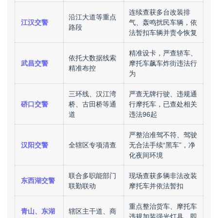
连续查获多台改装排
沿江大道等重点
江汉交警
气、轰鸣扰民车辆，依
路段
法暂扣车辆并责令恢复
精准设卡，严查轿车、
依托大数据线索
武昌交警
摩托车飙车炸街违法行
精准布控
为
三环线、汉江湾
严查无牌行驶、违规通
硚口交警
桥、古田桥等通
行摩托车，已查处相关
道
违法96起
严整治准驾不符、驾驶
汉阳交警
全辖区专项清查
无合法手续“黑车”，净
化夜间环境
联合多职能部门
现场查获多辆非法改装
东西湖交警
联勤联动
摩托车并依法暂扣
重点整治货车、摩托车
青山、东湖
辖区主干道、商
违规加装强光灯具，即