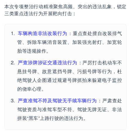
本次专项整治行动精准聚焦高频、突出的违法乱象，锁定
三类重点违法行为开展靶向打击：
车辆构造非法改装行为
：重点查处擅自改装排气
管、拆除车辆消音装置、加装强光射灯、加宽轮
胎等违规操作。
严查涉牌涉证交通违法行为
：严厉打击机动车不
悬挂号牌、故意遮挡号牌、污损号牌等行为，杜
绝驾驶人企图通过规避号牌抓拍来躲避电子监控
的侥幸心理。
严查准驾不符及驾驶无手续车辆行为
：严肃查处
驾驶资质与准驾车型不符、驾驶无牌无证、非法
拼装“黑车”上路行驶的违法行为。