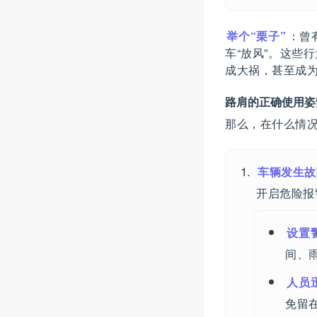
举个“栗子”
：曾
车“放风”。这些
成大祸，甚至成为
路肩的正确使用姿
那么，在什么情
车辆发生故
开启危险报
设置
间、
人员
免留