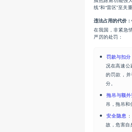
虽然路肩功能强
线”和“雷区”至
违法占用的代价：
在我国，非紧急
严厉的处罚：
罚款与扣分
况在高速公
的罚款，并
分。
拖吊与额外
吊，拖吊和
安全隐患
故，危害自