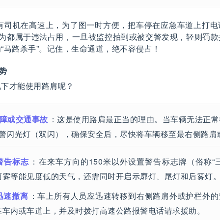
有司机在高速上，为了图一时方便，把车停在应急车道上打电
行为都属于违法占用，一旦被监控拍到或被交警发现，轻则罚
“马路杀手”。记住，生命通道，绝不容侵占！
势
况下才能使用路肩呢？
障或交通事故
：这是使用路肩最正当的理由。当车辆无法正常
警闪光灯（双闪），确保安全后，尽快将车辆移至最右侧路肩
警告标志
：在来车方向的150米以外设置警告标志牌（俗称“
雨雾等能见度低的天气，还需同时开启示廓灯、尾灯和后雾灯
迅速撤离
：车上所有人员应迅速转移到右侧路肩外或护栏外的
在车内或车道上，并及时拨打高速公路报警电话请求援助。