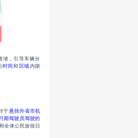
拥堵，引导车辆分
的
时间
和
区域
内限
对于
悬挂外省市机
习期驾驶员驾驶的
日和全体公民放假日