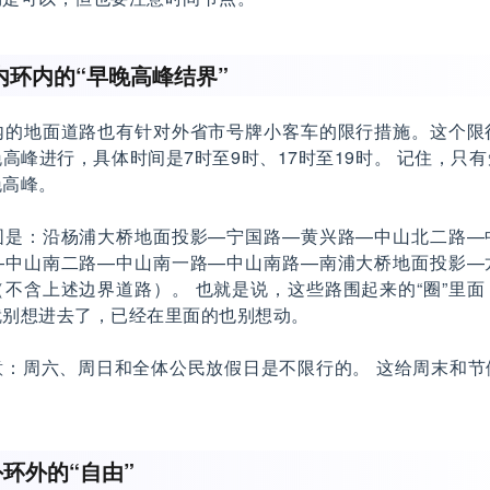
内环内的“早晚高峰结界”
内的地面道路也有针对外省市号牌小客车的限行措施。这个限
高峰进行，具体时间是7时至9时、17时至19时。 记住，只
晚高峰。
围是：沿杨浦大桥地面投影—宁国路—黄兴路—中山北二路—
—中山南二路—中山南一路—中山南路—南浦大桥地面投影—
不含上述边界道路）。 也就是说，这些路围起来的“圈”里
就别想进去了，已经在里面的也别想动。
意：周六、周日和全体公民放假日是不限行的。 这给周末和节
环外的“自由”