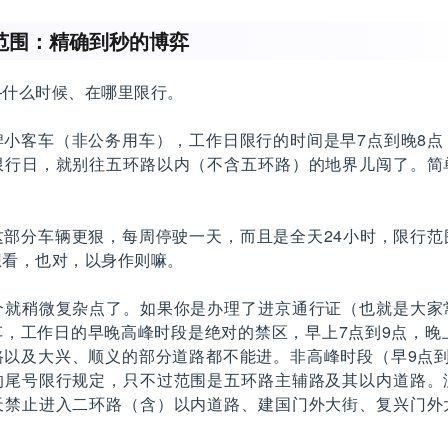
范围：精确到秒的博弈
—什么时候、在哪里限行。
牌小客车（非公务用车），工作日限行的时间是早7点到晚8点
限行日，就别往五环路以内（不含五环路）的地界儿闯了。简
这部分车辆更狠，每周停驶一天，而且是全天24小时，限行范
想看，也对，以身作则嘛。
个就稍微复杂点了。如果你是办理了进京通行证（也就是大家
，工作日的早晚高峰时段是绝对的禁区，早上7点到9点，晚
路以及大兴、顺义的部分道路都不能进。非高峰时段（早9点到
的尾号限行规定，只不过范围是五环路主辅路及其以内道路。
天禁止进入二环路（含）以内道路、建国门外大街、复兴门外