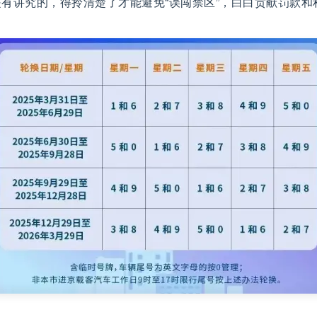
有讲究的，得拎清楚了才能避免“误闯禁区”，白白贡献罚款和