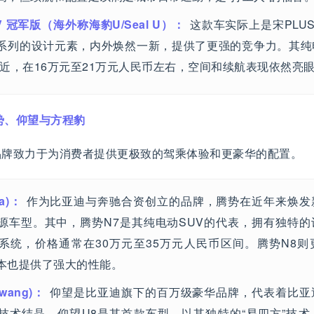
EV 冠军版（海外称海豹U/Seal U）：
这款车实际上是宋PLUS
系列的设计元素，内外焕然一新，提供了更强的竞争力。其纯
V接近，在16万元至21万元人民币左右，空间和续航表现依然亮
腾势、仰望与方程豹
品牌致力于为消费者提供更极致的驾乘体验和更豪华的配置。
a)：
作为比亚迪与奔驰合资创立的品牌，腾势在近年来焕发
源车型。其中，腾势N7是其纯电动SUV的代表，拥有独特
系统，价格通常在30万元至35万元人民币区间。腾势N8
本也提供了强大的性能。
wang)：
仰望是比亚迪旗下的百万级豪华品牌，代表着比亚
技术结晶。仰望U8是其首款车型，以其独特的“易四方”技