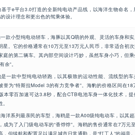
基于e平台3.0打造的全新纯电动产品线，以海洋生物命名
感的设计理念和更出色的驾乘体验。
一款小型纯电动轿车，海豚以其Q萌的外观、灵活的车身和实
明星。它的价格通常在10万元至13万元人民币，非常适合初
家庭的第二辆车。其内部空间设计巧妙，虽然车身小巧，但乘
有余”。
是一款中型纯电动轿跑，以其极致的运动性能、流线型的车
誉为“特斯拉Model 3的有力竞争者”。海豹的价格区间在18
版本零百加速可达3.8秒，配合CTB电池车身一体化技术，
性。
海洋系列最亲民的车型，海鸥是一款A00级纯电动车，以其
，成为了入门级电动车的“香饽饽”。海鸥的售价通常在7万元
高，但续航和配置足以满足城市日常通勤，是“打工人”的福音