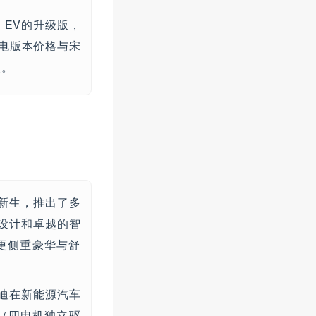
 EV的升级版，
电版本价格与宋
眼。
新生，推出了多
的设计和卓越的智
则更侧重豪华与舒
迪在新能源汽车
术（四电机独立驱