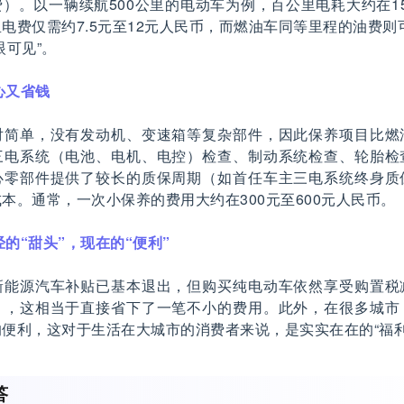
）。以一辆续航500公里的电动车为例，百公里电耗大约在15
电费仅需约7.5元至12元人民币，而燃油车同等里程的油费则可
眼可见”。
心又省钱
对简单，没有发动机、变速箱等复杂部件，因此保养项目比燃
三电系统（电池、电机、电控）检查、制动系统检查、轮胎检
心零部件提供了较长的质保周期（如首任车主三电系统终身质
本。通常，一次小保养的费用大约在300元至600元人民币。
经的“甜头”，现在的“便利”
新能源汽车补贴已基本退出，但购买纯电动车依然享受购置税
），这相当于直接省下了一笔不小的费用。此外，在很多城市
便利，这对于生活在大城市的消费者来说，是实实在在的“福利
答