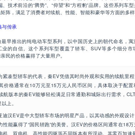
端、技术前沿的“腾势”、“仰望”和“方程豹”品牌。这些系列车
品矩阵，满足了消费者对续航、性能、智能和豪华等方面的多样
典与传承
迪最早推出的纯电动车型系列，以中国历史上的朝代命名，寓
工业的自信。这个系列车型覆盖了轿车、SUV等多个细分市
和亲民的价格赢得了大量用户。
为紧凑型轿车的代表，秦EV凭借其时尚外观和实用的续航里程
其价格通常在10万元至15万元人民币区间，具体取决于配
续航版本的秦EV能够轻松满足日常通勤和城际出行需求，CL
里以上。
亚迪汉EV是中大型轿车市场的明星产品，以其动感的外观设计
力性能赢得了“国民轿跑”的美誉。汉EV的价格区间通常在18万
电机、双电机、高性能四驱等不同版本有所浮动。其零百加速最