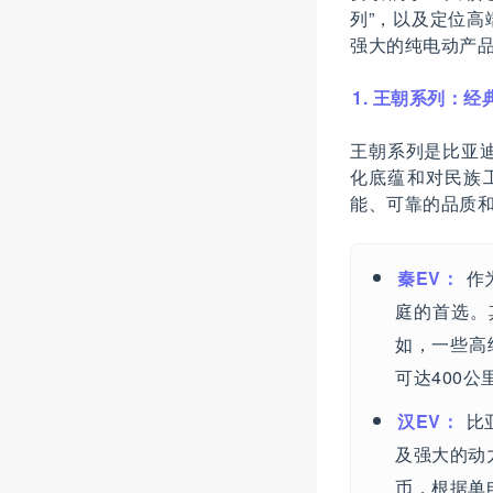
列”，以及定位高
强大的纯电动产
1. 王朝系列：经
王朝系列是比亚
化底蕴和对民族
能、可靠的品质
秦EV：
作
庭的首选。
如，一些高
可达400公
汉EV：
比
及强大的动
币，根据单