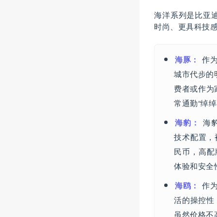
海洋系列是比亚迪
时尚、更具科技
海豚：
作为
城市代步的
费者或作为
常通勤“绰绰
海豹：
海豹
技术配置，被
民币，高配
体验和安全
海鸥：
作为
活的操控性
虽然价格不