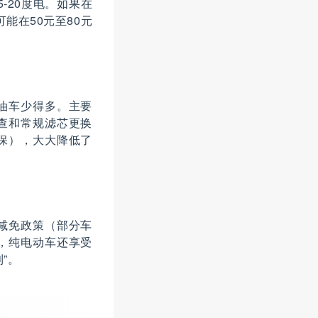
-20度电。如果在
能在50元至80元
油车少得多。主要
查和常规滤芯更换
保），大大降低了
减免政策（部分车
，纯电动车还享受
”。