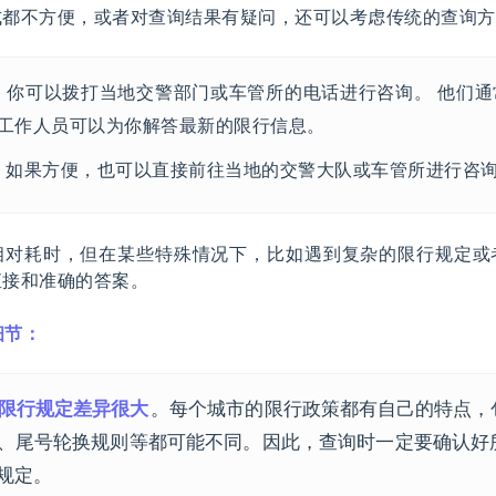
式都不方便，或者对查询结果有疑问，还可以考虑传统的查询方
。 你可以拨打当地交警部门或车管所的电话进行咨询。 他们
工作人员可以为你解答最新的限行信息。
。 如果方便，也可以直接前往当地的交警大队或车管所进行咨
相对耗时，但在某些特殊情况下，比如遇到复杂的限行规定或
直接和准确的答案。
细节：
。每个城市的限行政策都有自己的特点，
限行规定差异很大
、尾号轮换规则等都可能不同。因此，查询时一定要确认好
规定。