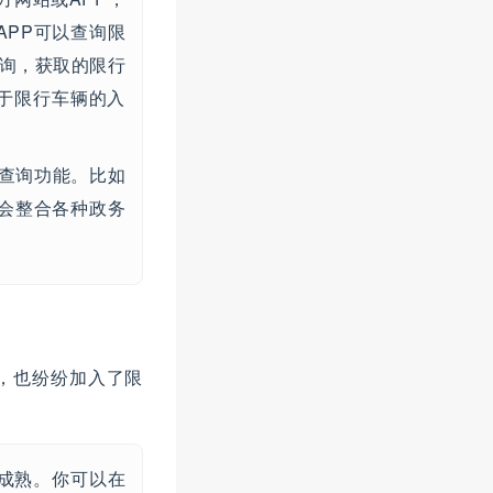
APP可以查询限
查询，获取的限行
于限行车辆的入
通查询功能。比如
常会整合各种政务
，也纷纷加入了限
成熟。你可以在