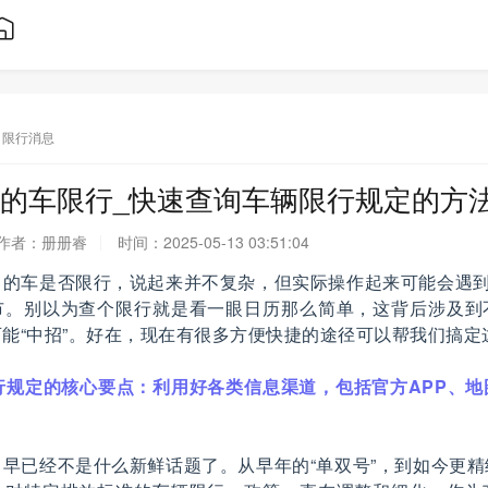
限行消息
的车限行_快速查询车辆限行规定的方
作者：
册册睿
时间：
2025-05-13 03:51:04
的车是否限行，说起来并不复杂，但实际操作起来可能会遇到
市。别以为查个限行就是看一眼日历那么简单，这背后涉及到
能“中招”。好在，现在有很多方便快捷的途径可以帮我们搞定
行规定的核心要点：利用好各类信息渠道，包括官方APP、地
早已经不是什么新鲜话题了。从早年的“单双号”，到如今更