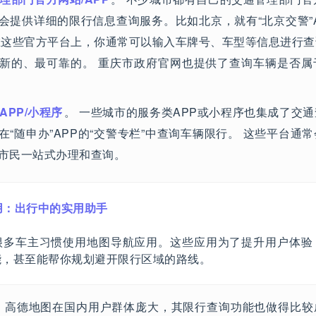
会提供详细的限行信息查询服务。比如北京，就有“北京交警”
在这些官方平台上，你通常可以输入车牌号、车型等信息进行
新的、最可靠的。 重庆市政府官网也提供了查询车辆是否属
APP/小程序
。 一些城市的服务类APP或小程序也集成了交
在“随申办”APP的“交警专栏”中查询车辆限行。 这些平台通
市民一站式办理和查询。
用：出行中的实用助手
很多车主习惯使用地图导航应用。这些应用为了提升用户体验
能，甚至能帮你规划避开限行区域的路线。
。 高德地图在国内用户群体庞大，其限行查询功能也做得比较