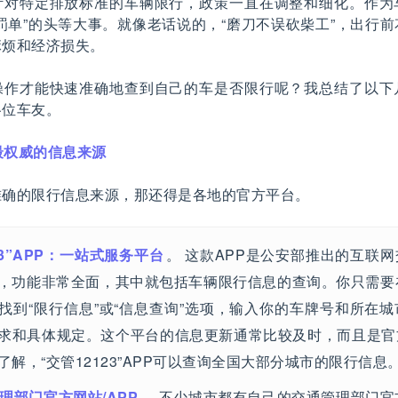
针对特定排放标准的车辆限行，政策一直在调整和细化。作为
罚单”的头等大事。就像老话说的，“磨刀不误砍柴工”，出行
麻烦和经济损失。
操作才能快速准确地查到自己的车是否限行呢？我总结了以下
各位车友。
最权威的信息来源
准确的限行信息来源，那还得是各地的官方平台。
23”APP：一站式服务平台
。 这款APP是公安部推出的互联
，功能非常全面，其中就包括车辆限行信息的查询。你只需要
找到“限行信息”或“信息查询”选项，输入你的车牌号和所在
求和具体规定。这个平台的信息更新通常比较及时，而且是官
了解，“交管12123”APP可以查询全国大部分城市的限行信息
理部门官方网站/APP
。 不少城市都有自己的交通管理部门官