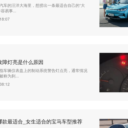
汽车的汪洋大海里，想捞出一条最适合自己的“大
容易事...
18:07
故障灯亮是什么原因
指车辆仪表盘上的制动系统警告灯点亮，通常情况
称为刹...
38:12
哪款最适合_女生适合的宝马车型推荐