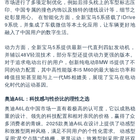
市场进行了多项定制优化，例如后排头枕上的车型标志压
印、中国专属的撞色内饰以及独特的缝线设计等，细节之
处彰显用心。 在智能化方面，全新宝马5系搭载了iDrive
9系统，并集成了车载微信等本土化应用，让车辆更好地
融入了中国用户的数字生活。
动力方面，全新宝马5系提供最新一代直列四缸发动机，
并辅以48V轻混技术，部分车型还提供动力更强的版本。
对于追求电动出行的用户，创新纯电动BMW i5提供了不
同的动力配置，其中高性能版本i5 M60的最大输出功率和
峰值扭矩甚至能与上一代M5相媲美，展现了宝马在电动
化时代的运动基因。
奥迪A6L：科技感与性价比的理性之选
奥迪A6L在中国市场一直有着极高的认可度，它以成熟稳
重的设计、领先的科技配置和相对亲民的价格，赢得了众
多消费者的青睐。2025款奥迪A6L在设计上提供了动感型
和致雅型两种风格，满足不同用户的个性化需求。 动感型
采用“星空点阵”式格栅，更显运动；致雅型则采用“星环双