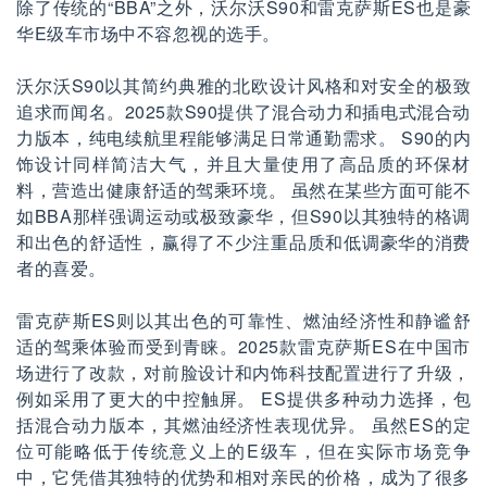
除了传统的“BBA”之外，沃尔沃S90和雷克萨斯ES也是豪
华E级车市场中不容忽视的选手。
沃尔沃S90以其简约典雅的北欧设计风格和对安全的极致
追求而闻名。2025款S90提供了混合动力和插电式混合动
力版本，纯电续航里程能够满足日常通勤需求。 S90的内
饰设计同样简洁大气，并且大量使用了高品质的环保材
料，营造出健康舒适的驾乘环境。 虽然在某些方面可能不
如BBA那样强调运动或极致豪华，但S90以其独特的格调
和出色的舒适性，赢得了不少注重品质和低调豪华的消费
者的喜爱。
雷克萨斯ES则以其出色的可靠性、燃油经济性和静谧舒
适的驾乘体验而受到青睐。2025款雷克萨斯ES在中国市
场进行了改款，对前脸设计和内饰科技配置进行了升级，
例如采用了更大的中控触屏。 ES提供多种动力选择，包
括混合动力版本，其燃油经济性表现优异。 虽然ES的定
位可能略低于传统意义上的E级车，但在实际市场竞争
中，它凭借其独特的优势和相对亲民的价格，成为了很多