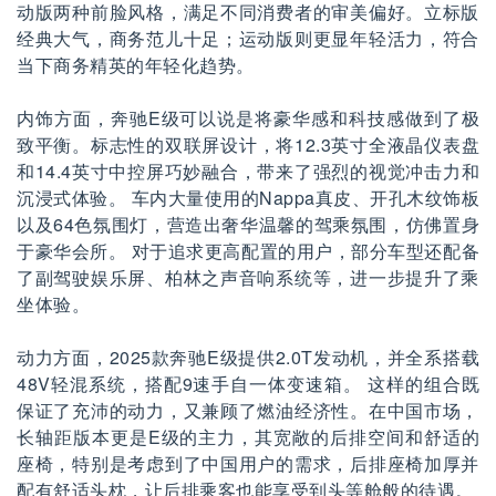
动版两种前脸风格，满足不同消费者的审美偏好。立标版
经典大气，商务范儿十足；运动版则更显年轻活力，符合
当下商务精英的年轻化趋势。
内饰方面，奔驰E级可以说是将豪华感和科技感做到了极
致平衡。标志性的双联屏设计，将12.3英寸全液晶仪表盘
和14.4英寸中控屏巧妙融合，带来了强烈的视觉冲击力和
沉浸式体验。 车内大量使用的Nappa真皮、开孔木纹饰板
以及64色氛围灯，营造出奢华温馨的驾乘氛围，仿佛置身
于豪华会所。 对于追求更高配置的用户，部分车型还配备
了副驾驶娱乐屏、柏林之声音响系统等，进一步提升了乘
坐体验。
动力方面，2025款奔驰E级提供2.0T发动机，并全系搭载
48V轻混系统，搭配9速手自一体变速箱。 这样的组合既
保证了充沛的动力，又兼顾了燃油经济性。在中国市场，
长轴距版本更是E级的主力，其宽敞的后排空间和舒适的
座椅，特别是考虑到了中国用户的需求，后排座椅加厚并
配有舒适头枕，让后排乘客也能享受到头等舱般的待遇。