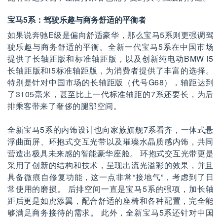
宝马5系：驾驶乐趣与商务舒适的平衡者
如果说奔驰E级是偏向舒适豪华，那么宝马5系则更强调驾
驶乐趣与商务舒适的平衡。全新一代宝马5系在中国市场
提供了长轴距版和标准轴距版，以及创新纯电动BMW i5
长轴距版和i5标准轴距版，为消费者提供了丰富的选择。
特别是针对中国市场的长轴距版（代号G68），轴距达到
了3105毫米，甚至比上一代标准轴距的7系还要长，为后
排乘客带来了奢侈的腿部空间。
全新宝马5系的内饰设计也向家族旗舰7系看齐，一体式悬
浮曲面屏、环抱式交互光带以及璀璨水晶质感内饰，共同
营造出极具未来感的智能豪华座舱。 环抱式交互光带更是
采用了创新的结构和技术，呈现出流光溢彩的效果，并且
具备微痕自修复功能，这一点非常“接地气”，考虑到了日
常使用的磨损。 后排空间一直是宝马5系的强项，加长轴
距后更是如虎添翼，配合舒适的座椅和各种配置，完全能
够满足商务接待的需求。 此外，全新宝马5系还针对中国