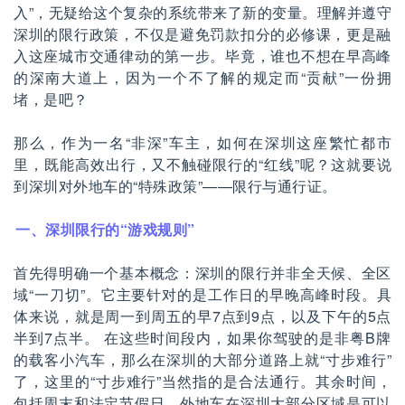
入”，无疑给这个复杂的系统带来了新的变量。理解并遵守
深圳的限行政策，不仅是避免罚款扣分的必修课，更是融
入这座城市交通律动的第一步。毕竟，谁也不想在早高峰
的深南大道上，因为一个不了解的规定而“贡献”一份拥
堵，是吧？
那么，作为一名“非深”车主，如何在深圳这座繁忙都市
里，既能高效出行，又不触碰限行的“红线”呢？这就要说
到深圳对外地车的“特殊政策”——限行与通行证。
一、深圳限行的“游戏规则”
首先得明确一个基本概念：深圳的限行并非全天候、全区
域“一刀切”。它主要针对的是工作日的早晚高峰时段。具
体来说，就是周一到周五的早7点到9点，以及下午的5点
半到7点半。 在这些时间段内，如果你驾驶的是非粤B牌
的载客小汽车，那么在深圳的大部分道路上就“寸步难行”
了，这里的“寸步难行”当然指的是合法通行。其余时间，
包括周末和法定节假日，外地车在深圳大部分区域是可以