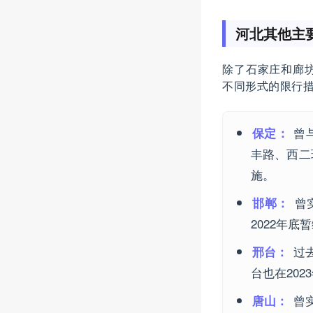
河北其他主
除了石家庄和廊
不同形式的限行
曾
保定：
丰路、西二
施。
曾
邯郸：
2022年
过
邢台：
台也在20
曾实
唐山：