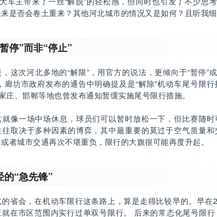
广大车主带来了一丝“解脱”的轻松感，但同时也引发了不少思考
未来是否会卷土重来？其他河北城市的情况又是如何？且听我细
暂停”而非“停止”
，这次河北多地的“解限”，用官方的说法，更倾向于“暂停”或
，廊坊市政府发布的通告中明确提及是“解除”机动车尾号限
石家庄、邯郸等地也曾发布通知暂缓实施尾号限行措施。
这就像一场中场休息，球员们可以暂时放松一下，但比赛随时
往往取决于多种因素的博弈，其中最重要的莫过于空气质量和
，或者城市交通再次不堪重负，限行的大旗很可能再度升起。
的“急先锋”
的省会，在机动车限行这条路上，算是走得比较早的。早在2
庄就在市区范围内实行过单双号限行。 后来的常态化尾号限行