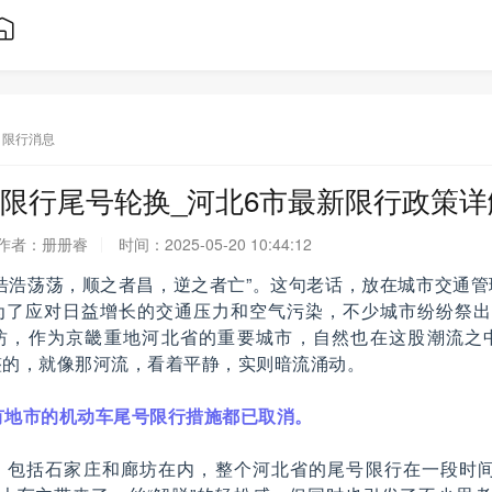
限行消息
限行尾号轮换_河北6市最新限行政策详
作者：
册册睿
时间：
2025-05-20 10:44:12
浩浩荡荡，顺之者昌，逆之者亡”。这句老话，放在城市交通
为了应对日益增长的交通压力和空气污染，不少城市纷纷祭出了
坊，作为京畿重地河北省的重要城市，自然也在这股潮流之
整的，就像那河流，看着平静，实则暗流涌动。
有地市的机动车尾号限行措施都已取消。
，包括石家庄和廊坊在内，整个河北省的尾号限行在一段时间