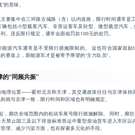
战”的意味。
域主要集中在三环路古城路（含）以内道路，限行时间通常是工
行车辆包括小型载客汽车、非营运客车及轻型、微型载货汽车，
列。违反限行规定，通常会面临罚款100元的处罚。
新能源汽车通常是不受限行措施限制的。 这也符合国家鼓励
的赛道上，新能源车才是被寄予厚望的“主力队员”。
的“同频共振”
的地理位置——紧邻北京和天津，其交通政策往往与京津保持高
规则就与京津一致，限行时间和区域也有明确规定。
23日起，廊坊全域范围内的机动车尾号限行措施解除。 同时，廊
全天禁止国三及以下排放标准营运中重型柴油货车进入市区以内
通管理、减少污染方面，也在探索多元化的手段。