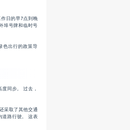
作日的早7点到晚
外埠号牌和临时号
绿色出行的政策导
度同步。 过去，
坊还采取了其他交通
道路行驶。 这表