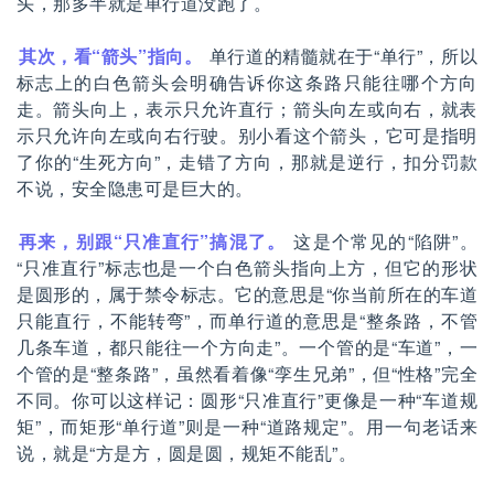
头，那多半就是单行道没跑了。
其次，看“箭头”指向。
单行道的精髓就在于“单行”，所以
标志上的白色箭头会明确告诉你这条路只能往哪个方向
走。箭头向上，表示只允许直行；箭头向左或向右，就表
示只允许向左或向右行驶。别小看这个箭头，它可是指明
了你的“生死方向”，走错了方向，那就是逆行，扣分罚款
不说，安全隐患可是巨大的。
再来，别跟“只准直行”搞混了。
这是个常见的“陷阱”。
“只准直行”标志也是一个白色箭头指向上方，但它的形状
是圆形的，属于禁令标志。它的意思是“你当前所在的车道
只能直行，不能转弯”，而单行道的意思是“整条路，不管
几条车道，都只能往一个方向走”。一个管的是“车道”，一
个管的是“整条路”，虽然看着像“孪生兄弟”，但“性格”完全
不同。你可以这样记：圆形“只准直行”更像是一种“车道规
矩”，而矩形“单行道”则是一种“道路规定”。用一句老话来
说，就是“方是方，圆是圆，规矩不能乱”。